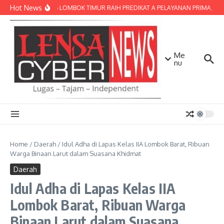
Lewati ke konten
Hot News
POLRES LOMBOK TIMUR RAIH PREDIKAT A PELAYANAN PRIMA, TERBA
Me
nu
Home
/
Daerah
/
Idul Adha di Lapas Kelas IIA Lombok Barat, Ribuan
Warga Binaan Larut dalam Suasana Khidmat
Daerah
Idul Adha di Lapas Kelas IIA
Lombok Barat, Ribuan Warga
Binaan Larut dalam Suasana