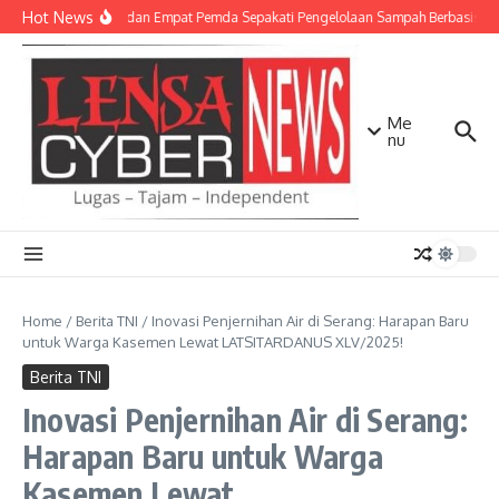
Lewati ke konten
Hot News
TNI AD dan Empat Pemda Sepakati Pengelolaan Sampah Berbasis Tek
Me
nu
Home
/
Berita TNI
/
Inovasi Penjernihan Air di Serang: Harapan Baru
untuk Warga Kasemen Lewat LATSITARDANUS XLV/2025!
Berita TNI
Inovasi Penjernihan Air di Serang:
Harapan Baru untuk Warga
Kasemen Lewat