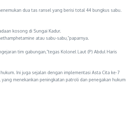
nemukan dua tas ransel yang berisi total 44 bungkus sabu.
daan kosong di Sungai Kadur.
g methamphetamine atau sabu-sabu,”paparnya.
pengejaran tim gabungan,”tegas Kolonel Laut (P) Abdul Haris
hukum. Ini juga sejalan dengan implementasi Asta Cita ke-7
li, yang menekankan peningkatan patroli dan penegakan hukum