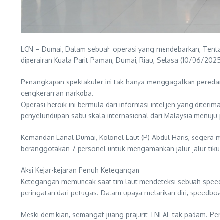
LCN – Dumai, Dalam sebuah operasi yang mendebarkan, Tentar
diperairan Kuala Parit Paman, Dumai, Riau, Selasa (10/06/2025
Penangkapan spektakuler ini tak hanya menggagalkan peredara
cengkeraman narkoba.
Operasi heroik ini bermula dari informasi intelijen yang dite
penyelundupan sabu skala internasional dari Malaysia menuju 
Komandan Lanal Dumai, Kolonel Laut (P) Abdul Haris, segera me
beranggotakan 7 personel untuk mengamankan jalur-jalur tikus 
Aksi Kejar-kejaran Penuh Ketegangan
Ketegangan memuncak saat tim laut mendeteksi sebuah speed
peringatan dari petugas. Dalam upaya melarikan diri, speedb
Meski demikian, semangat juang prajurit TNI AL tak padam. Pe