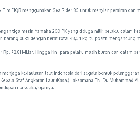
 Tim F1QR menggunakan Sea Rider 85 untuk menyisir perairan dan me
gan tiga mesin Yamaha 200 PK yang diduga milik pelaku, dalam kea
ruh barang bukti dengan berat total 48,54 kg itu positif mengandun
tar Rp. 72,81 Miliar. Hingga kini, para pelaku masih buron dan dalam 
 menjaga kedaulatan laut Indonesia dari segala bentuk pelanggaran 
an Kepala Staf Angkatan Laut (Kasal) Laksamana TNI Dr. Muhammad A
undupan narkotika,”ujarnya.