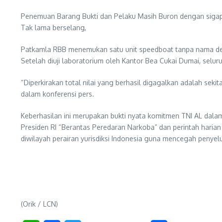
Penemuan Barang Bukti dan Pelaku Masih Buron dengan sigap,
Tak lama berselang,
Patkamla RBB menemukan satu unit speedboat tanpa nama den
Setelah diuji laboratorium oleh Kantor Bea Cukai Dumai, selu
“Diperkirakan total nilai yang berhasil digagalkan adalah seki
dalam konferensi pers.
Keberhasilan ini merupakan bukti nyata komitmen TNI AL dalam
Presiden RI “Berantas Peredaran Narkoba” dan perintah hari
diwilayah perairan yurisdiksi Indonesia guna mencegah penyel
(Orik / LCN)