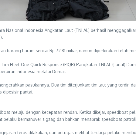
a Nasional Indonesia Angkatan Laut (TNI AL) berhasil menggagalkan
).
n barang haram senilai Rp 72,81 miliar, namun diperkirakan telah m
rima Tim Fleet One Quick Response (F1QR) Pangkalan TNI AL (Lanal) Du
perairan Indonesia melalui Dumai.
ngerahkan pasukannya. Dua tim diterjunkan: tim laut yang terdiri dari
dipesisir pantai.
boat melaju dengan kecepatan rendah. Ketika dikejar, speedboat p
oat pelaku bermanuver zigzag dan bahkan menabrak speedboat patrol
ngejaran terus dilakukan, dan petugas melihat terduga pelaku membu