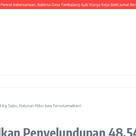
t Kebersamaan, Babinsa Desa Tembalang Ajak Warga Kerja Bakti Jumat Bersih
P
 Kg Sabu, Ratusan Ribu Jiwa Terselamatkan!
lkan Penyelundupan 48,5