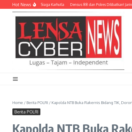
Lewati ke konten
Hot News
Polri dan Relawan Siaga Karhutla
Densus 88 dan Polres Dilibatkan! Jaringan Si
Home
/
Berita POLRI
/
Kapolda NTB Buka Rakernis Bidang TIK, Doron
Berita POLRI
Kapolda NTB Buka Rake