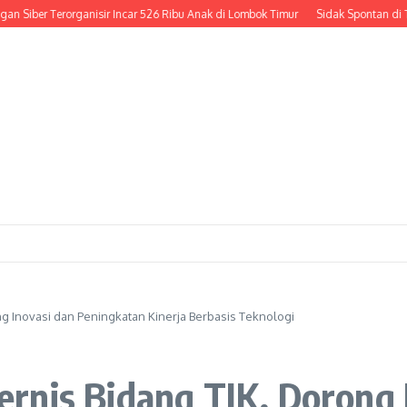
ber Terorganisir Incar 526 Ribu Anak di Lombok Timur
Sidak Spontan di Tengah 
g Inovasi dan Peningkatan Kinerja Berbasis Teknologi
rnis Bidang TIK, Dorong 