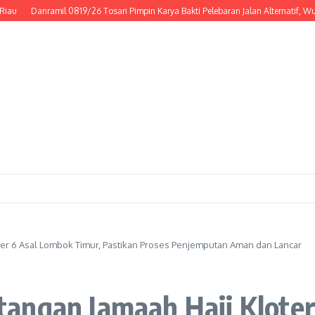
anramil 0819/26 Tosari Pimpin Karya Bakti Pelebaran Jalan Alternatif, Wujud Ny
ter 6 Asal Lombok Timur, Pastikan Proses Penjemputan Aman dan Lancar
angan Jamaah Haji Kloter