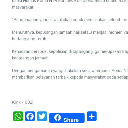
Kabid Humas Polda NTB Kombes Pol. Mohammad Kholid S.I.K.
masyarakat.
“Pengamanan yang kita lakukan untuk memastikan seluruh pros
Menurutnya, kepulangan jamaah haji selalu menjadi momen y
berlangsung tertib.
Kehadiran personel kepolisian di lapangan juga merupakan ba
kedatangan jamaah.
Dengan pengamanan yang dilakukan secara terpadu, Polda NT
memberikan pelayanan terbaik kepada masyarakat pada setiap 
(Orik / 002)
WhatsApp
Facebook
Twitter
Share
Share