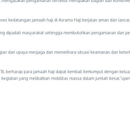
, mengatakan pengamanan tersebut merupakan bagian dari komitme
es kedatangan jamaah haji di Asrama Haji berjalan aman dan lancar,
ang dipadati masyarakat sehingga membutuhkan pengamanan dan peng
gian dari upaya menjaga dan memelihara situasi keamanan dan keter
B, berharap para jamaah haji dapat kembali berkumpul dengan kelu
kegiatan yang melibatkan mobilitas massa dalam jumlah besar,”ujar