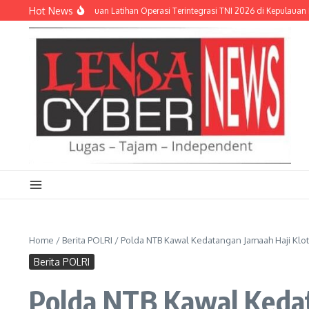
Lewati ke konten
Hot News
 Hadiri Peninjauan Latihan Operasi Terintegrasi TNI 2026 di Kepulauan Riau
D
Home
/
Berita POLRI
/
Polda NTB Kawal Kedatangan Jamaah Haji Klo
Berita POLRI
Polda NTB Kawal Kedat