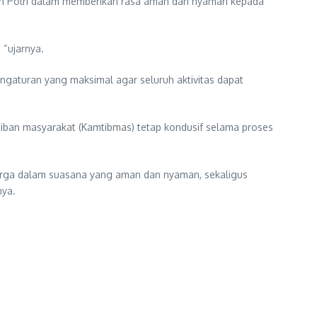
n Polri dalam memberikan rasa aman dan nyaman kepada
 “ujarnya.
aturan yang maksimal agar seluruh aktivitas dapat
tiban masyarakat (Kamtibmas) tetap kondusif selama proses
arga dalam suasana yang aman dan nyaman, sekaligus
nya.