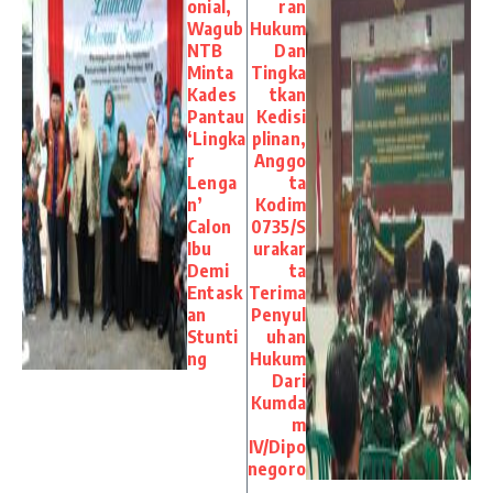
onial,
ran
Wagub
Hukum
NTB
Dan
Minta
Tingka
Kades
tkan
Pantau
Kedisi
‘Lingka
plinan,
r
Anggo
Lenga
ta
n’
Kodim
Calon
0735/S
Ibu
urakar
Demi
ta
Entask
Terima
an
Penyul
Stunti
uhan
ng
Hukum
Dari
Kumda
m
IV/Dipo
negoro