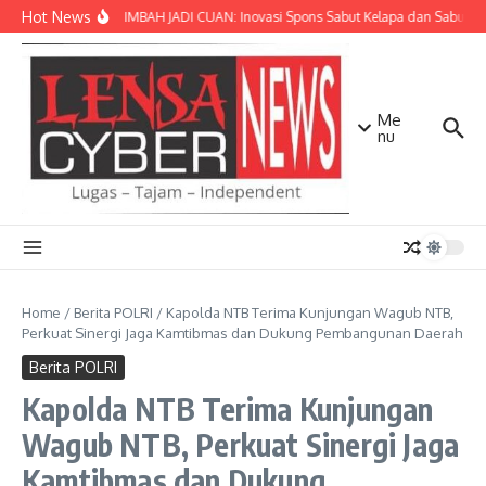
Lewati ke konten
Hot News
SULAP LIMBAH JADI CUAN: Inovasi Spons Sabut Kelapa dan Sabun Ca
Me
nu
Home
/
Berita POLRI
/
Kapolda NTB Terima Kunjungan Wagub NTB,
Perkuat Sinergi Jaga Kamtibmas dan Dukung Pembangunan Daerah
Berita POLRI
Kapolda NTB Terima Kunjungan
Wagub NTB, Perkuat Sinergi Jaga
Kamtibmas dan Dukung