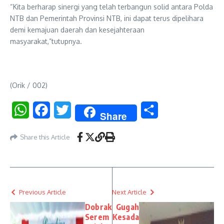
“Kita berharap sinergi yang telah terbangun solid antara Polda
NTB dan Pemerintah Provinsi NTB, ini dapat terus dipelihara
demi kemajuan daerah dan kesejahteraan
masyarakat,”tutupnya.
(Orik / 002)
WhatsApp
Facebook
Twitter
Share
Share
Share this Article
Previous Article
Next Article
Dobrak
Gugah
Serem
Kesada