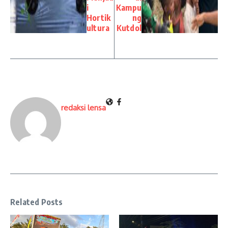
i
Kampu
Hortik
ng
ultura
Kutdol
redaksi lensa
Related Posts