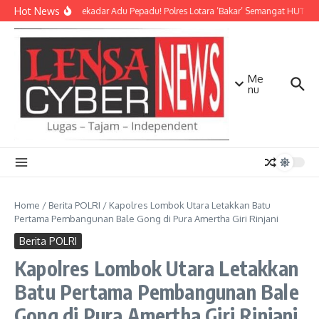
Lewati ke konten
Hot News
Bukan Sekadar Adu Pepadu! Polres Lotara ‘Bakar’ Semangat HUT KLU 
Me
nu
Home
/
Berita POLRI
/
Kapolres Lombok Utara Letakkan Batu
Pertama Pembangunan Bale Gong di Pura Amertha Giri Rinjani
Berita POLRI
Kapolres Lombok Utara Letakkan
Batu Pertama Pembangunan Bale
Gong di Pura Amertha Giri Rinjani