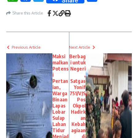
Share
Share this Article
Previous Article
Next Article
Maksi
Berbag
malkan
i untuk
Potens
Negeri
i
,
Pertan
Satgas
ian,
Yonif
Warga
751/VJS
Binaan
Pos
Lapas
Okpol
Lobar
Hadirk
Sulap
an
Lahan
Kebah
Tidur
agiaan
Menjad
di