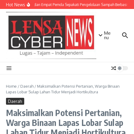
Lewati ke konten
Hot News
TNI AD dan Empat Pemda Sepakati Pengelolaan Sampah Berbasis Tek
Me
nu
Home
/
Daerah
/
Maksimalkan Potensi Pertanian, Warga Binaan
Lapas Lobar Sulap Lahan Tidur Menjadi Hortikultura
Daerah
Maksimalkan Potensi Pertanian,
Warga Binaan Lapas Lobar Sulap
Lahan Tidur Menjadi Hortikultura