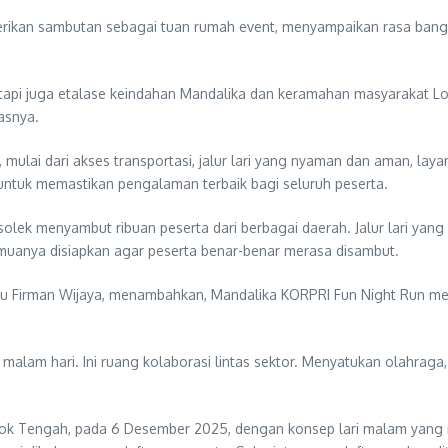
rikan sambutan sebagai tuan rumah event, menyampaikan rasa bangg
a, tapi juga etalase keindahan Mandalika dan keramahan masyaraka
asnya.
 mulai dari akses transportasi, jalur lari yang nyaman dan aman, laya
k untuk memastikan pengalaman terbaik bagi seluruh peserta.
olek menyambut ribuan peserta dari berbagai daerah. Jalur lari ya
emuanya disiapkan agar peserta benar-benar merasa disambut.
lu Firman Wijaya, menambahkan, Mandalika KORPRI Fun Night Run mena
malam hari. Ini ruang kolaborasi lintas sektor. Menyatukan olahraga,
mbok Tengah, pada 6 Desember 2025, dengan konsep lari malam yan