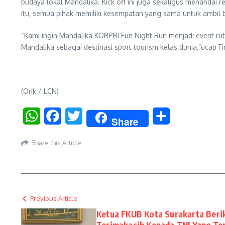
budaya lokal Mandalika. Kick off ini juga sekaligus menandai 
itu, semua pihak memiliki kesempatan yang sama untuk ambil 
“Kami ingin Mandalika KORPRI Fun Night Run menjadi event 
Mandalika sebagai destinasi sport tourism kelas dunia,”ucap F
(Orik / LCN)
WhatsApp
Facebook
Twitter
Share
Share
Share this Article
Previous Article
Ketua FKUB Kota Surakarta Ber
Terimakasih Kepada TNI Yang T