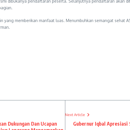
resmi dibukanya pendaftaran peserta. Selanjutnya pendaftaran akan di
bagian.
rutin yang memberikan manfaat luas. Menumbuhkan semangat sehat A
irman.
Next Article
ikan Dukungan Dan Ucapan
Gubernur Iqbal Apresiasi
erjun Langsung Mengamankan