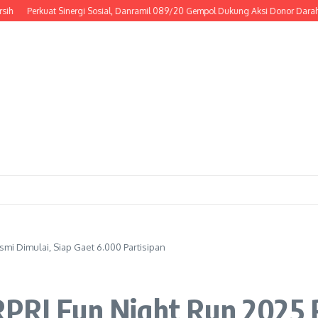
Perkuat Sinergi Sosial, Danramil 089/20 Gempol Dukung Aksi Donor Darah
Ri
mi Dimulai, Siap Gaet 6.000 Partisipan
RPRI Fun Night Run 2025 R