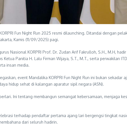
a KORPRI Fun Night Run 2025 resmi dilaunching. Ditandai dengan pe
karta, Kamis (11/09/2025) pagi.
us Nasional KORPRI Prof. Dr. Zudan Arif Fakrulloh, S.H., M.H, hadir
gus Ketua Panitia H. Lalu Firman Wijaya, S.T., M.T., serta perwakil
rta insan media.
 menegaskan, event Mandalika KORPRI Fun Night Run ini bukan sekad
ya hidup sehat di kalangan aparatur sipil negara (ASN).
berlari. Ini tentang membangun semangat kebersamaan, menjaga ke
brasi terhadap pendaftar pertama ajang lari bergengsi tingkat nasiona
embahana dari seluruh hadirin.