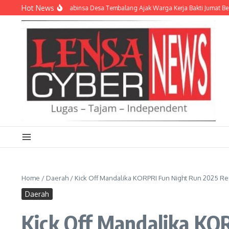
Lewati ke konten
Hot News
rat Kebersamaan, Babinsa Desa Tembalang Ajak Warga Kerja Bakti Jumat Bersih
Home
/
Daerah
/
Kick Off Mandalika KORPRI Fun Night Run 2025 Res
Daerah
Kick Off Mandalika KO