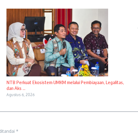
NTB Perkuat Ekosistem UMKM melalui Pembiayaan, Legalitas,
dan Aks ...
Agustus 6, 2026
ditandai
*