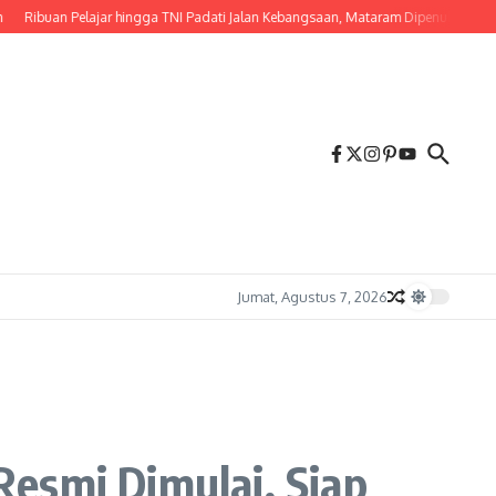
buan Pelajar hingga TNI Padati Jalan Kebangsaan, Mataram Dipenuhi Merah Putih
Jumat, Agustus 7, 2026
esmi Dimulai, Siap