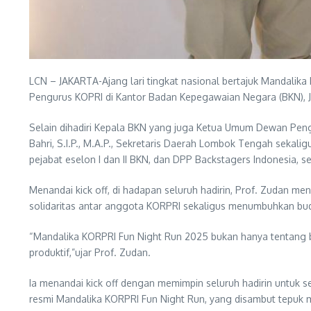
LCN – JAKARTA-Ajang lari tingkat nasional bertajuk Mandalik
Pengurus KOPRI di Kantor Badan Kepegawaian Negara (BKN), Ja
Selain dihadiri Kepala BKN yang juga Ketua Umum Dewan Pengur
Bahri, S.I.P., M.A.P., Sekretaris Daerah Lombok Tengah sekali
pejabat eselon I dan II BKN, dan DPP Backstagers Indonesia, se
Menandai kick off, di hadapan seluruh hadirin, Prof. Zudan
solidaritas antar anggota KORPRI sekaligus menumbuhkan buda
“Mandalika KORPRI Fun Night Run 2025 bukan hanya tentang 
produktif,”ujar Prof. Zudan.
Ia menandai kick off dengan memimpin seluruh hadirin untuk sele
resmi Mandalika KORPRI Fun Night Run, yang disambut tepuk m