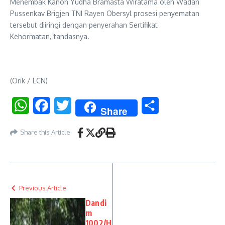
Menembak Kanon Yudha Bramasta Wiratama oleh Wadan
Pussenkav Brigjen TNI Rayen Obersyl prosesi penyematan
tersebut diiringi dengan penyerahan Sertifikat
Kehormatan,”tandasnya.
(Orik / LCN)
WhatsApp
Facebook
Twitter
Share
Share
Share this Article
Previous Article
Dandi
m
1002/H