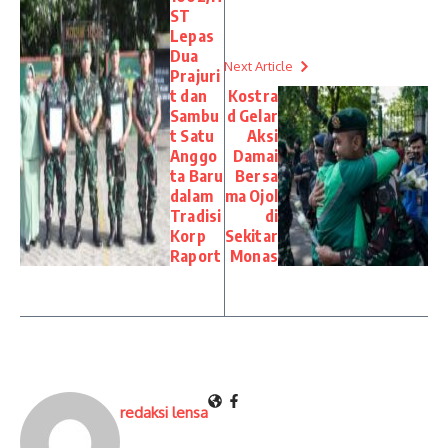
ST
Lepas
Dua
Next Article
Prajuri
t dan
Kostra
Sambu
d Gelar
t Satu
Aksi
Anggo
Damai
ta Baru
Bersa
dalam
ma Ojol
Tradisi
di
Korp
Sekitar
Raport
Monas
redaksi lensa