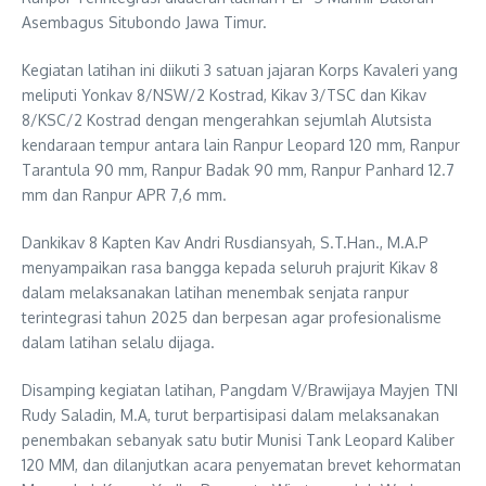
Asembagus Situbondo Jawa Timur.
Kegiatan latihan ini diikuti 3 satuan jajaran Korps Kavaleri yang
meliputi Yonkav 8/NSW/2 Kostrad, Kikav 3/TSC dan Kikav
8/KSC/2 Kostrad dengan mengerahkan sejumlah Alutsista
kendaraan tempur antara lain Ranpur Leopard 120 mm, Ranpur
Tarantula 90 mm, Ranpur Badak 90 mm, Ranpur Panhard 12.7
mm dan Ranpur APR 7,6 mm.
Dankikav 8 Kapten Kav Andri Rusdiansyah, S.T.Han., M.A.P
menyampaikan rasa bangga kepada seluruh prajurit Kikav 8
dalam melaksanakan latihan menembak senjata ranpur
terintegrasi tahun 2025 dan berpesan agar profesionalisme
dalam latihan selalu dijaga.
Disamping kegiatan latihan, Pangdam V/Brawijaya Mayjen TNI
Rudy Saladin, M.A, turut berpartisipasi dalam melaksanakan
penembakan sebanyak satu butir Munisi Tank Leopard Kaliber
120 MM, dan dilanjutkan acara penyematan brevet kehormatan