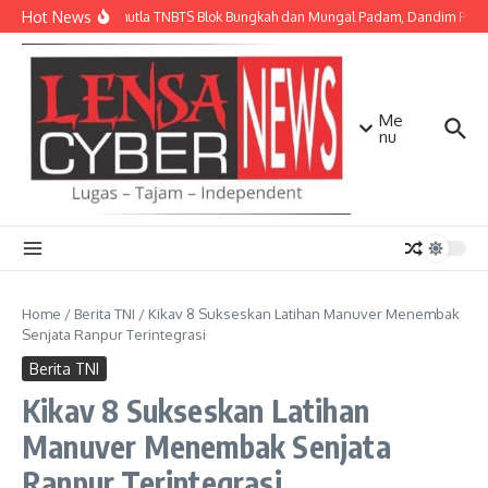
Lewati ke konten
Hot News
Api Karhutla TNBTS Blok Bungkah dan Mungal Padam, Dandim Pasuru
Me
nu
Home
/
Berita TNI
/
Kikav 8 Sukseskan Latihan Manuver Menembak
Senjata Ranpur Terintegrasi
Berita TNI
Kikav 8 Sukseskan Latihan
Manuver Menembak Senjata
Ranpur Terintegrasi