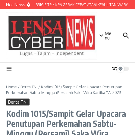
Lewati ke konten
Hot News
DENMA BRIGIF TP 31/PS GERAK CEPAT ATASI KESULITAN WARGA, D
Me
nu
Home
/
Berita TNI
/
Kodim 1015/Sampit Gelar Upacara Penutupan
Perkemahan Sabtu-Minggu (Persami) Saka Wira Kartika TA. 2025
Berita TNI
Kodim 1015/Sampit Gelar Upacara
Penutupan Perkemahan Sabtu-
Minggu (Persami) Saka Wira