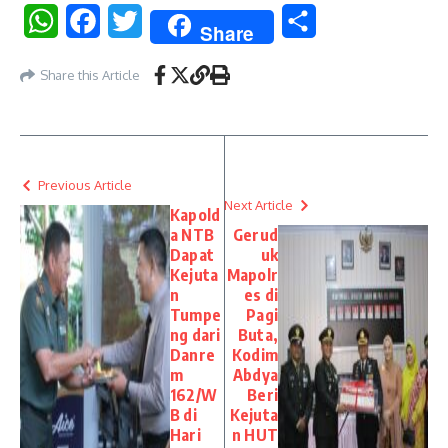
WhatsApp
Facebook
Twitter
Share
Share
Share this Article
Previous Article
Next Article
Kapold
a NTB
Gerud
Dapat
uk
Kejuta
Mapolr
n
es di
Tumpe
Pagi
ng dari
Buta,
Danre
Kodim
m
Abdya
162/W
Beri
B di
Kejuta
Hari
n HUT