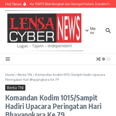
Lewati ke konten
Hot News
Api Karhutla TNBTS Blok Bungkah dan Mungal Padam, Dandim Pasurua
Me
nu
Home
/
Berita TNI
/
Komandan Kodim 1015/Sampit Hadiri Upacara
Peringatan Hari Bhayangkara Ke 79
Berita TNI
Komandan Kodim 1015/Sampit
Hadiri Upacara Peringatan Hari
Bhayangkara Ke 79