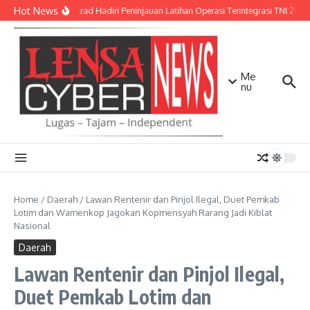
Lewati ke konten
Hot News
Pangkostrad Hadiri Peninjauan Latihan Operasi Terintegrasi TNI 2026 
Me
nu
Home
/
Daerah
/
Lawan Rentenir dan Pinjol Ilegal, Duet Pemkab
Lotim dan Wamenkop Jagokan Kopmensyah Rarang Jadi Kiblat
Nasional
Daerah
Lawan Rentenir dan Pinjol Ilegal,
Duet Pemkab Lotim dan