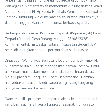
rentenir dan pinjaman online (pinjol) ilegal di Lombok Timur
kian agresif. Memanfaatkan momentum kunjungan kerja Wakil
Menteri Koperasi RI, Hj. Farida Farichah, Pemerintah Kabupaten
Lombok Timur unjuk gigi memamerkan strategi mutakhirnya
dalam menggerakkan ekonomi umat berbasis syariah.
Bertempat di Koperasi Konsumen Syariah (Kopmensyah) Karya
Terpadu Madani, Desa Rarang, Minggu (28/06/2026),
komitmen untuk meluaskan wilayah “Kawasan Bebas Riba”
resmi dicanangkan sebagai percontohan skala nasional.
Dihadapan Wamenkop, Sekretaris Daerah Lombok Timur, H.
Muhammad Juaini Taofik, menegaskan bahwa Lombok Timur
tidak main-main dalam memutus mata rantai lintah darat.
Melalui program unggulan “Lotim Berkembang”, Pemkab
menyediakan fasilitas kredit tanpa bunga yang langsung
menyasar masyarakat akar rumput.
“Kami memiliki program percepatan akses keuangan daerah
yang berhasil meraih juara 1 tingkat nasional. Intinya satu: