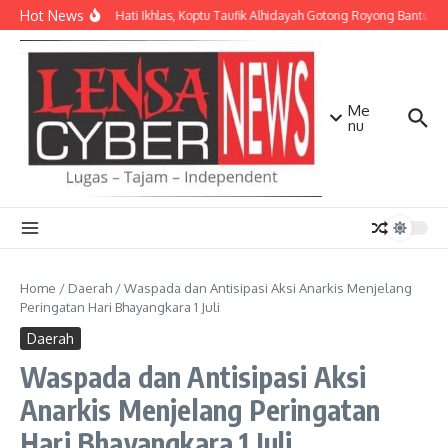
Lewati ke konten
Hot News
Dengan Hati Ikhlas, Koptu Taufik Alhidayah Gotong Royong Bantu 
Me
nu
Home
/
Daerah
/
Waspada dan Antisipasi Aksi Anarkis Menjelang
Peringatan Hari Bhayangkara 1 Juli
Daerah
Waspada dan Antisipasi Aksi
Anarkis Menjelang Peringatan
Hari Bhayangkara 1 Juli