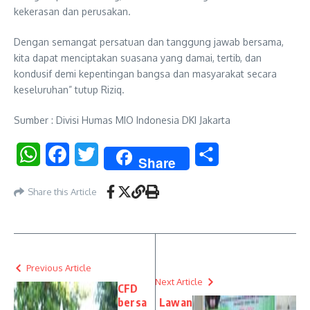
kekerasan dan perusakan.
Dengan semangat persatuan dan tanggung jawab bersama,
kita dapat menciptakan suasana yang damai, tertib, dan
kondusif demi kepentingan bangsa dan masyarakat secara
keseluruhan” tutup Riziq.
Sumber : Divisi Humas MIO Indonesia DKI Jakarta
WhatsApp
Facebook
Twitter
Share
Share
Share this Article
Previous Article
Next Article
CFD
bersa
Lawan