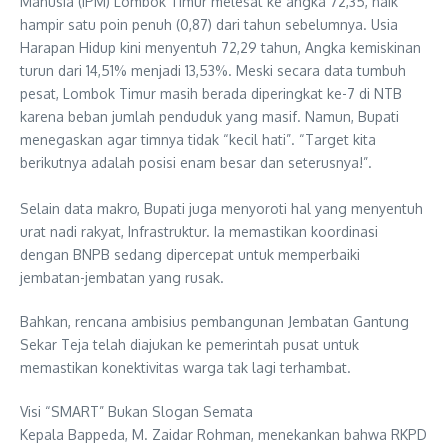
Manusia (IPM) Lombok Timur melesat ke angka 72,35, naik
hampir satu poin penuh (0,87) dari tahun sebelumnya. Usia
Harapan Hidup kini menyentuh 72,29 tahun, Angka kemiskinan
turun dari 14,51% menjadi 13,53%. Meski secara data tumbuh
pesat, Lombok Timur masih berada diperingkat ke-7 di NTB
karena beban jumlah penduduk yang masif. Namun, Bupati
menegaskan agar timnya tidak “kecil hati”. “Target kita
berikutnya adalah posisi enam besar dan seterusnya!”.
​Selain data makro, Bupati juga menyoroti hal yang menyentuh
urat nadi rakyat, Infrastruktur. Ia memastikan koordinasi
dengan BNPB sedang dipercepat untuk memperbaiki
jembatan-jembatan yang rusak.
Bahkan, rencana ambisius pembangunan Jembatan Gantung
Sekar Teja telah diajukan ke pemerintah pusat untuk
memastikan konektivitas warga tak lagi terhambat.
​Visi “SMART” Bukan Slogan Semata
​Kepala Bappeda, M. Zaidar Rohman, menekankan bahwa RKPD