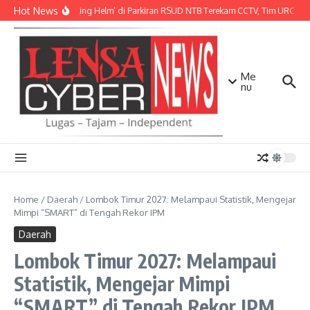
Lewati ke konten
Hot News
Aksi ‘Maling Helm’ di Parkiran RSUD NTB Terekam CCTV, Tim URC Mat
Me
nu
Home
/
Daerah
/
Lombok Timur 2027: Melampaui Statistik, Mengejar
Mimpi “SMART” di Tengah Rekor IPM
Daerah
Lombok Timur 2027: Melampaui
Statistik, Mengejar Mimpi
“SMART” di Tengah Rekor IPM