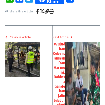
Share
Share this Article
Previous Article
Next Article
Wujud
kan
Kebers
amaan
Dan
Harmo
ni,
Babins
a
Gande
kan
Jalin
Silatur