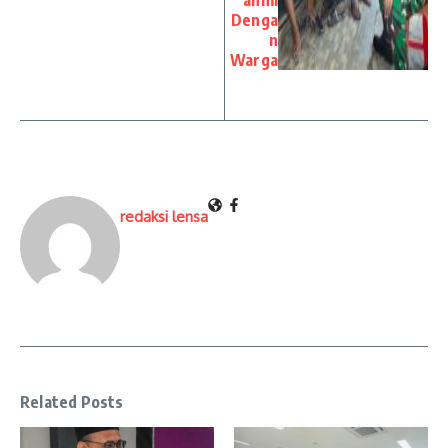
ahmi
Denga
n
Warga
redaksi lensa
Related Posts