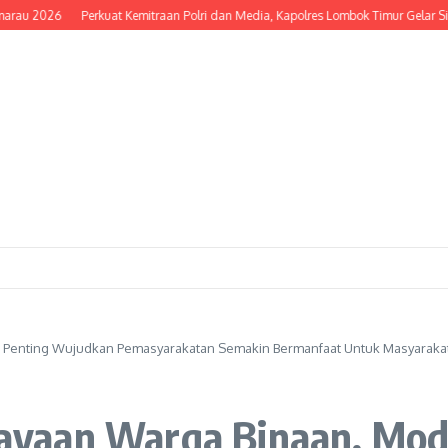
026
Perkuat Kemitraan Polri dan Media, Kapolres Lombok Timur Gelar Silatur
 Penting Wujudkan Pemasyarakatan Semakin Bermanfaat Untuk Masyaraka
yaan Warga Binaan, Mod