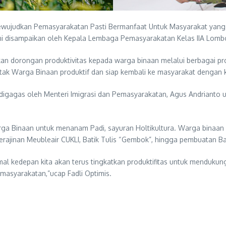
wujudkan Pemasyarakatan Pasti Bermanfaat Untuk Masyarakat yang 
i disampaikan oleh Kepala Lembaga Pemasyarakatan Kelas IIA Lombo
kan dorongan produktivitas kepada warga binaan melalui berbagai pr
k Warga Binaan produktif dan siap kembali ke masyarakat dengan ke
yang digagas oleh Menteri Imigrasi dan Pemasyarakatan, Agus Andria
 Binaan untuk menanam Padi, sayuran Holtikultura. Warga binaan ya
erajinan Meubleair CUKLI, Batik Tulis “Gembok”, hingga pembuatan Bak
l kedepan kita akan terus tingkatkan produktifitas untuk mendukun
masyarakatan,”ucap Fadli Optimis.