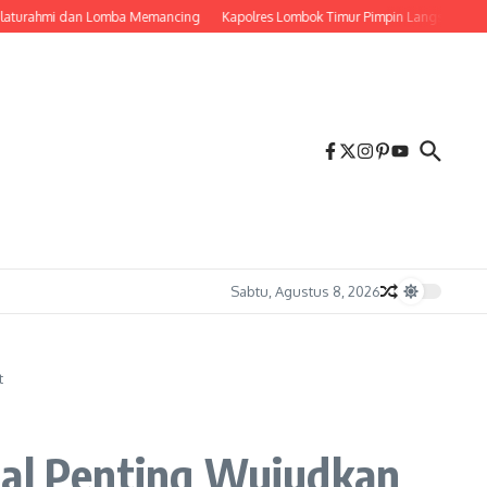
ahmi dan Lomba Memancing
Kapolres Lombok Timur Pimpin Langsung Pemadama
Sabtu, Agustus 8, 2026
t
al Penting Wujudkan