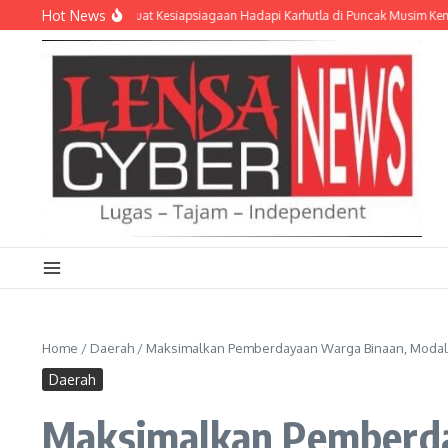
Lewati ke konten
Hot News
0912/Kubar Perkuat Kesiapsiagaan Hadapi Karhutla di Puncak Musim Kemarau 2
Home
/
Daerah
/
Maksimalkan Pemberdayaan Warga Binaan, Modal
Daerah
Maksimalkan Pemberda