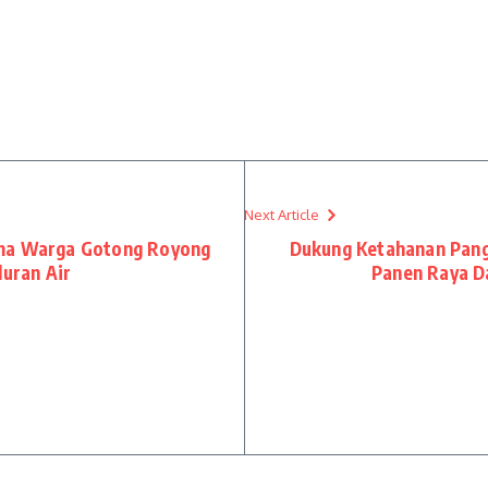
Next Article
ama Warga Gotong Royong
Dukung Ketahanan Pang
luran Air
Panen Raya Da