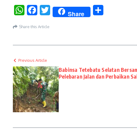
WhatsApp
Facebook
Twitter
Share
Share
Share this Article
Previous Article
Babinsa Tetebatu Selatan Bers
Pelebaran Jalan dan Perbaikan Sa