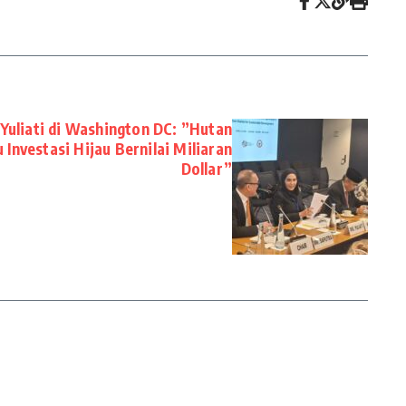
 Yuliati di Washington DC: ”Hutan
 Investasi Hijau Bernilai Miliaran
Dollar”