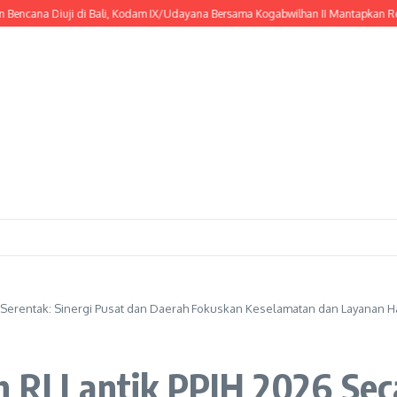
na Diuji di Bali, Kodam IX/Udayana Bersama Kogabwilhan II Mantapkan Respons
a Serentak: Sinergi Pusat dan Daerah Fokuskan Keselamatan dan Layanan H
 RI Lantik PPIH 2026 Seca