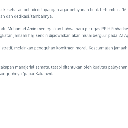
i kesehatan pribadi di lapangan agar pelayanan tidak terhambat. “Mar
an dan dedikasi,”tambahnya.
 H. Lalu Muhamad Amin menegaskan bahwa para petugas PPIH Embarka
tan jamaah haji sendiri dijadwalkan akan mulai bergulir pada 22 Ap
inistratif, melainkan peneguhan komitmen moral. Keselamatan jamaah
ecakapan manajerial semata, tetapi ditentukan oleh kualitas pelaya
esungguhnya,”papar Kakanwil.