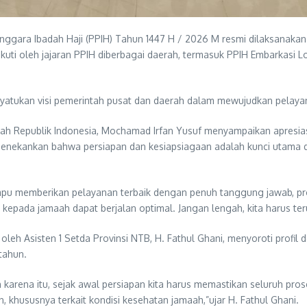
ggara Ibadah Haji (PPIH) Tahun 1447 H / 2026 M resmi dilaksanakan 
diikuti oleh jajaran PPIH diberbagai daerah, termasuk PPIH Embarkasi 
yatukan visi pemerintah pusat dan daerah dalam mewujudkan pelayan
ah Republik Indonesia, Mochamad Irfan Yusuf menyampaikan apresias
Ia menekankan bahwa persiapan dan kesiapsiagaan adalah kunci utama
mpu memberikan pelayanan terbaik dengan penuh tanggung jawab, prof
 kepada jamaah dapat berjalan optimal. Jangan lengah, kita harus ter
oleh Asisten 1 Setda Provinsi NTB, H. Fathul Ghani, menyoroti profil 
tahun.
eh karena itu, sejak awal persiapan kita harus memastikan seluruh pr
 khususnya terkait kondisi kesehatan jamaah,”ujar H. Fathul Ghani.