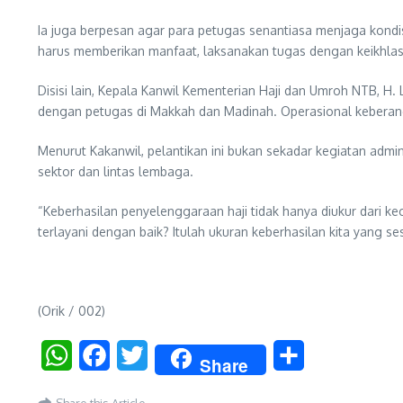
Ia juga berpesan agar para petugas senantiasa menjaga kondis
harus memberikan manfaat, laksanakan tugas dengan keikhlas
Disisi lain, Kepala Kanwil Kementerian Haji dan Umroh NTB,
dengan petugas di Makkah dan Madinah. Operasional keberangka
Menurut Kakanwil, pelantikan ini bukan sekadar kegiatan adm
sektor dan lintas lembaga.
“Keberhasilan penyelenggaraan haji tidak hanya diukur dari k
terlayani dengan baik? Itulah ukuran keberhasilan kita yang s
(Orik / 002)
WhatsApp
Facebook
Twitter
Share
Share