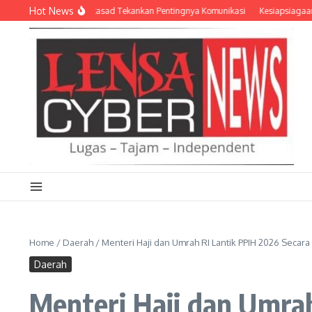
Lewati ke konten
Hot News
 Dansatkowil, Wakasad Tekankan Pentingnya Komunikasi
Kesiapsiagaan Benca
Home
/
Daerah
/
Menteri Haji dan Umrah RI Lantik PPIH 2026 Secar
Daerah
Menteri Haji dan Umrah