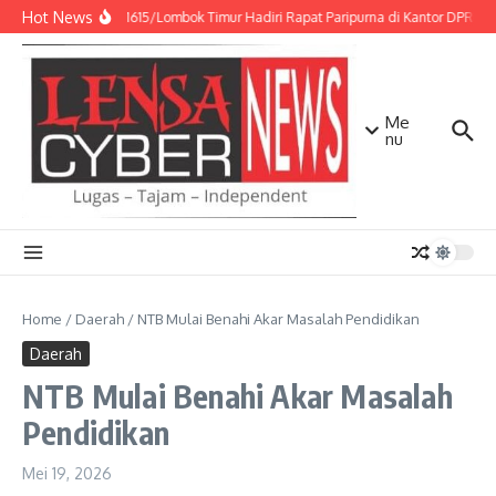
Lewati ke konten
Hot News
Dandim 1615/Lombok Timur Hadiri Rapat Paripurna di Kantor DPRD Lo
Me
nu
Home
/
Daerah
/
NTB Mulai Benahi Akar Masalah Pendidikan
Daerah
NTB Mulai Benahi Akar Masalah
Pendidikan
Mei 19, 2026