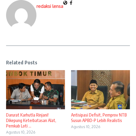
redaksi lensa
Related Posts
Darurat Karhutla Rinjani!
Antisipasi Defisit, Pemprov NTB
Dikepung Keterbatasan Alat,
Susun APBD-P Lebih Realistis
Pemkab Loti ...
Agustus 10, 2026
Agustus 10, 2026