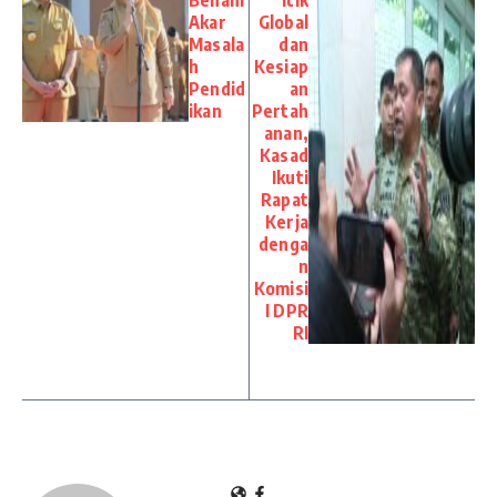
Benahi
itik
Akar
Global
Masala
dan
h
Kesiap
Pendid
an
ikan
Pertah
anan,
Kasad
Ikuti
Rapat
Kerja
denga
n
Komisi
I DPR
RI