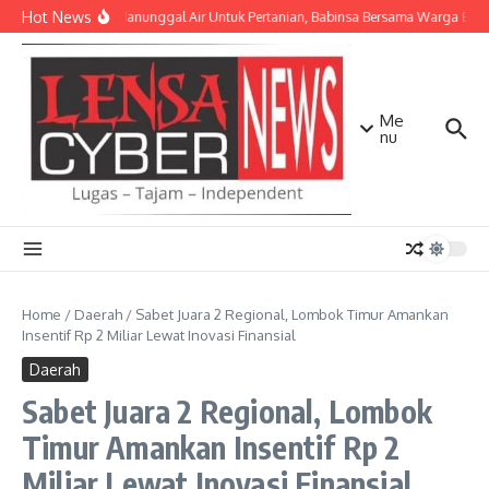
Lewati ke konten
Hot News
TNI AD Manunggal Air Untuk Pertanian, Babinsa Bersama Warga Bang
Me
nu
Home
/
Daerah
/
Sabet Juara 2 Regional, Lombok Timur Amankan
Insentif Rp 2 Miliar Lewat Inovasi Finansial
Daerah
Sabet Juara 2 Regional, Lombok
Timur Amankan Insentif Rp 2
Miliar Lewat Inovasi Finansial