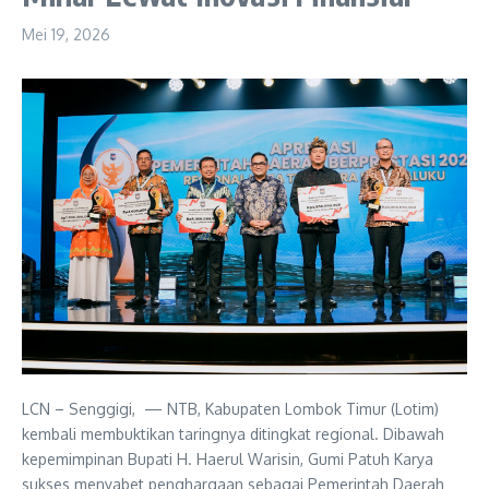
Mei 19, 2026
LCN – Senggigi, — NTB, Kabupaten Lombok Timur (Lotim)
kembali membuktikan taringnya ditingkat regional. Dibawah
kepemimpinan Bupati H. Haerul Warisin, Gumi Patuh Karya
sukses menyabet penghargaan sebagai Pemerintah Daerah