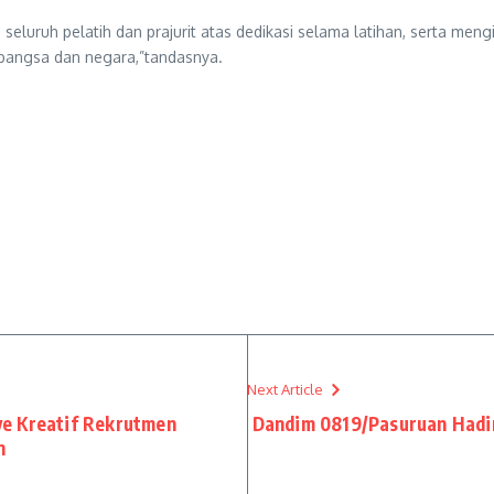
eluruh pelatih dan prajurit atas dedikasi selama latihan, serta men
bangsa dan negara,”tandasnya.
Next Article
e Kreatif Rekrutmen
Dandim 0819/Pasuruan Hadir
n