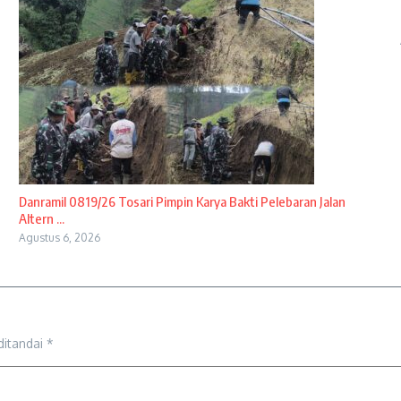
Danramil 0819/26 Tosari Pimpin Karya Bakti Pelebaran Jalan
Altern ...
Agustus 6, 2026
ditandai
*