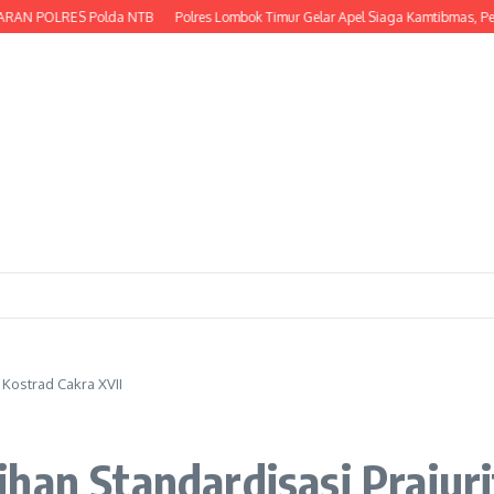
 POLRES Polda NTB
Polres Lombok Timur Gelar Apel Siaga Kamtibmas, Perkua
 Kostrad Cakra XVII
han Standardisasi Prajuri