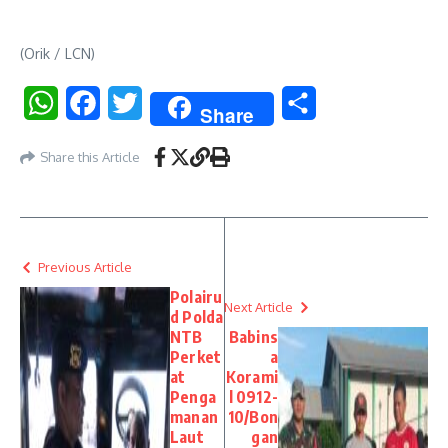
(Orik / LCN)
WhatsApp
Facebook
Twitter
Share
Share
Share this Article
Previous Article
Polairu
Next Article
d Polda
NTB
Babins
Perket
a
at
Korami
Penga
l 0912-
manan
10/Bon
Laut
gan