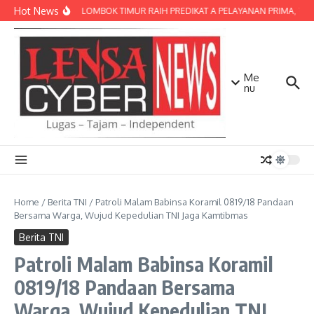
Lewati ke konten
Hot News
POLRES LOMBOK TIMUR RAIH PREDIKAT A PELAYANAN PRIMA, TERBA
Me
nu
Home
/
Berita TNI
/
Patroli Malam Babinsa Koramil 0819/18 Pandaan
Bersama Warga, Wujud Kepedulian TNI Jaga Kamtibmas
Berita TNI
Patroli Malam Babinsa Koramil
0819/18 Pandaan Bersama
Warga, Wujud Kepedulian TNI