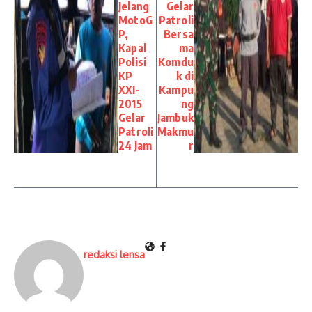
Jelang
Gelar
MotoG
Patroli
P,
Bersa
Kapal
ma
Polisi
Komdu
KP
k di
XXI-
Kampu
2015
ng
Gelar
Jambuk
Patroli
Makmu
24 Jam
r
redaksi lensa