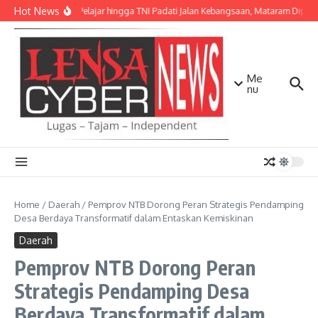
Lewati ke konten
Hot News
Ribuan Pelajar hingga TNI Padati Jalan Kebangsaan, Mataram Dipenuh
Me
nu
Home
/
Daerah
/
Pemprov NTB Dorong Peran Strategis Pendamping
Desa Berdaya Transformatif dalam Entaskan Kemiskinan
Daerah
Pemprov NTB Dorong Peran
Strategis Pendamping Desa
Berdaya Transformatif dalam