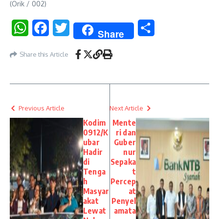
(Orik / 002)
WhatsApp
Facebook
Twitter
Share
Share
Share this Article
Previous Article
Next Article
Kodim
Mente
0912/K
ri dan
ubar
Guber
Hadir
nur
di
Sepaka
Tenga
t
h
Percep
Masyar
at
akat
Penyel
Lewat
amata