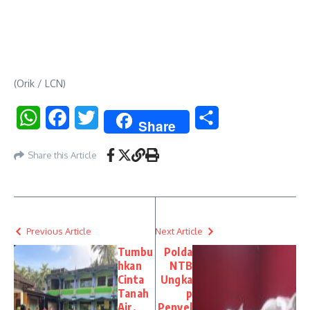
(Orik / LCN)
WhatsApp
Facebook
Twitter
Share
Share
Share this Article
Previous Article
Next Article
Tumbu
Polda
hkan
NTB
Cinta
Ungka
Tanah
p
Air,
Penyel