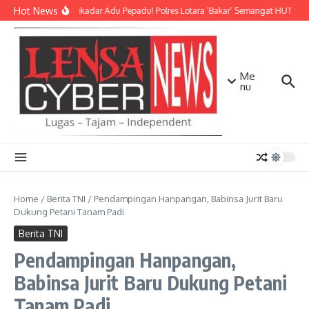
Lewati ke konten
Hot News
Bukan Sekadar Adu Pepadu! Polres Lotara ‘Bakar’ Semangat HUT KLU d
Me
nu
Home
/
Berita TNI
/
Pendampingan Hanpangan, Babinsa Jurit Baru
Dukung Petani Tanam Padi
Berita TNI
Pendampingan Hanpangan,
Babinsa Jurit Baru Dukung Petani
Tanam Padi