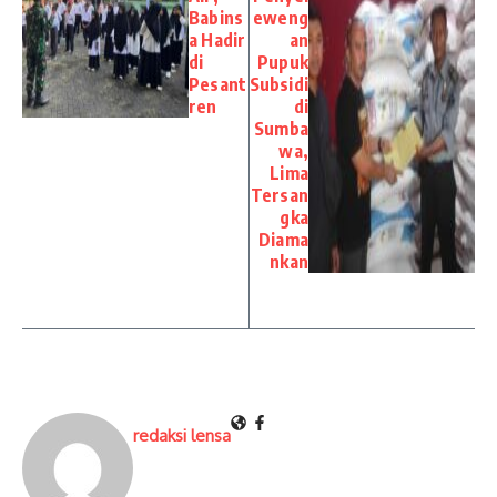
Babins
eweng
a Hadir
an
di
Pupuk
Pesant
Subsidi
ren
di
Sumba
wa,
Lima
Tersan
gka
Diama
nkan
redaksi lensa