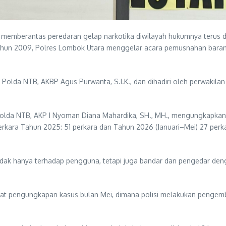
emberantas peredaran gelap narkotika diwilayah hukumnya terus dig
n 2009, Polres Lombok Utara menggelar acara pemusnahan barang bu
Polda NTB, AKBP Agus Purwanta, S.I.K., dan dihadiri oleh perwakila
olda NTB, AKP I Nyoman Diana Mahardika, SH., MH., mengungkapkan
rkara Tahun 2025: 51 perkara dan Tahun 2026 (Januari–Mei) 27 perkar
dak hanya terhadap pengguna, tetapi juga bandar dan pengedar den
lewat pengungkapan kasus bulan Mei, dimana polisi melakukan pengem