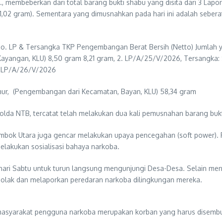
membeberkan dari total barang bukti shabu yang disita dari 3 Laporan
 (1,02 gram). Sementara yang dimusnahkan pada hari ini adalah sebera
i No. LP & Tersangka TKP Pengembangan Berat Bersih (Netto) Jumlah 
yangan, KLU) 8,50 gram 8,21 gram, 2. LP/A/25/V/2026, Tersangka: S
3. LP/A/26/V/2026
mur, (Pengembangan dari Kecamatan, Bayan, KLU) 58,34 gram
Polda NTB, tercatat telah melakukan dua kali pemusnahan barang buk
mbok Utara juga gencar melakukan upaya pencegahan (soft power). Pi
melakukan sosialisasi bahaya narkoba.
hari Sabtu untuk turun langsung mengunjungi Desa-Desa. Selain meng
olak dan melaporkan peredaran narkoba dilingkungan mereka.
masyarakat pengguna narkoba merupakan korban yang harus disemb