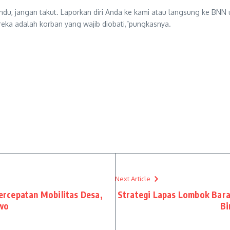
ndu, jangan takut. Laporkan diri Anda ke kami atau langsung ke BNN
ka adalah korban yang wajib diobati,”pungkasnya.
Next Article
rcepatan Mobilitas Desa,
Strategi Lapas Lombok Bar
owo
Bi