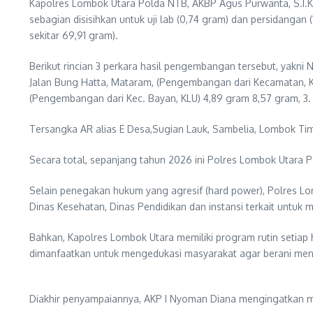
Kapolres Lombok Utara Polda NTB, AKBP Agus Purwanta, S.I.K., 
sebagian disisihkan untuk uji lab (0,74 gram) dan persidangan
sekitar 69,91 gram).
Berikut rincian 3 perkara hasil pengembangan tersebut, yakn
Jalan Bung Hatta, Mataram, (Pengembangan dari Kecamatan, Ka
(Pengembangan dari Kec. Bayan, KLU) 4,89 gram 8,57 gram, 
Tersangka AR alias E Desa,Sugian Lauk, Sambelia, Lombok Ti
Secara total, sepanjang tahun 2026 ini Polres Lombok Utara 
Selain penegakan hukum yang agresif (hard power), Polres Lo
Dinas Kesehatan, Dinas Pendidikan dan instansi terkait untuk 
Bahkan, Kapolres Lombok Utara memiliki program rutin setiap 
dimanfaatkan untuk mengedukasi masyarakat agar berani men
Diakhir penyampaiannya, AKP I Nyoman Diana mengingatkan 