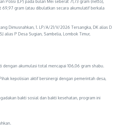
 Polisi (LP) pada bulan Mei seberat 71,73 gram (netto),
t 69,97 gram (atau dibulatkan secara akumulatif berkala
yang Dimusnahkan, 1. LP/A/21/V/2026 Tersangka, DK alias D
J alias P Desa Sugian, Sambelia, Lombok Timur,
ti dengan akumulasi total mencapai 106,06 gram shabu.
hak kepolisian aktif bersinergi dengan pemerintah desa,
adakan bakti sosial dan bakti kesehatan, program ini
uhkan.