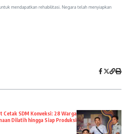
 untuk mendapatkan rehabilitasi. Negara telah menyiapkan
at Cetak SDM Konveksi: 28 Warga
naan Dilatih hingga Siap Produksi