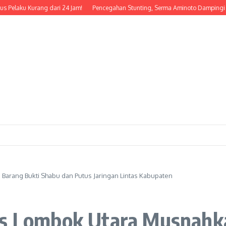
 Kurang dari 24 Jam!
Pencegahan Stunting, Serma Aminoto Dampingi Nakes D
Barang Bukti Shabu dan Putus Jaringan Lintas Kabupaten
es Lombok Utara Musnahk