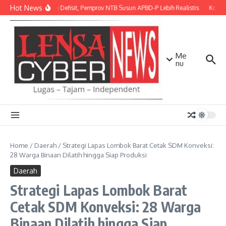
Lewati ke konten
Hot News
Antisipasi Defisit, Pemprov NTB Susun APBD-P Lebih Realistis
Kodim 
Me
nu
Home
/
Daerah
/
Strategi Lapas Lombok Barat Cetak SDM Konveksi:
28 Warga Binaan Dilatih hingga Siap Produksi
Daerah
Strategi Lapas Lombok Barat
Cetak SDM Konveksi: 28 Warga
Binaan Dilatih hingga Siap