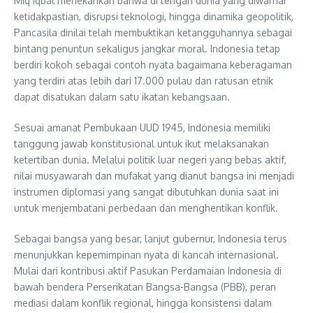
Miq Iqbal menekankan bahwa di tengah dunia yang diwarnai
ketidakpastian, disrupsi teknologi, hingga dinamika geopolitik,
Pancasila dinilai telah membuktikan ketangguhannya sebagai
bintang penuntun sekaligus jangkar moral. Indonesia tetap
berdiri kokoh sebagai contoh nyata bagaimana keberagaman
yang terdiri atas lebih dari 17.000 pulau dan ratusan etnik
dapat disatukan dalam satu ikatan kebangsaan.
Sesuai amanat Pembukaan UUD 1945, Indonesia memiliki
tanggung jawab konstitusional untuk ikut melaksanakan
ketertiban dunia. Melalui politik luar negeri yang bebas aktif,
nilai musyawarah dan mufakat yang dianut bangsa ini menjadi
instrumen diplomasi yang sangat dibutuhkan dunia saat ini
untuk menjembatani perbedaan dan menghentikan konflik.
Sebagai bangsa yang besar, lanjut gubernur, Indonesia terus
menunjukkan kepemimpinan nyata di kancah internasional.
Mulai dari kontribusi aktif Pasukan Perdamaian Indonesia di
bawah bendera Perserikatan Bangsa-Bangsa (PBB), peran
mediasi dalam konflik regional, hingga konsistensi dalam