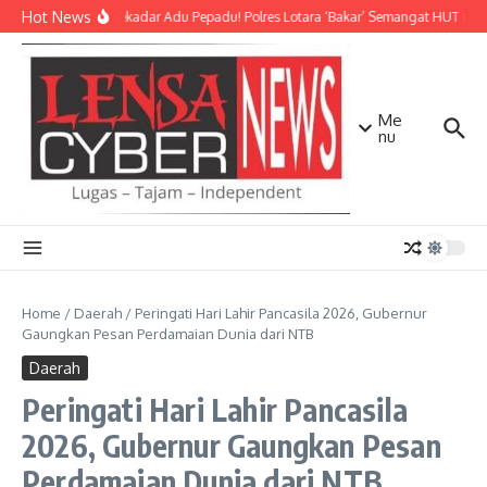
Lewati ke konten
Hot News
Bukan Sekadar Adu Pepadu! Polres Lotara ‘Bakar’ Semangat HUT KLU d
Me
nu
Home
/
Daerah
/
Peringati Hari Lahir Pancasila 2026, Gubernur
Gaungkan Pesan Perdamaian Dunia dari NTB
Daerah
Peringati Hari Lahir Pancasila
2026, Gubernur Gaungkan Pesan
Perdamaian Dunia dari NTB