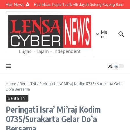
Lewati ke konten
Hot News
Dengan Hati Ikhlas, Koptu Taufik Alhidayah Gotong Royong Bantu 
Me
nu
Home
/
Berita TNI
/
Peringati Isra’ Mi’raj Kodim 0735/Surakarta Gelar
Do’a Bersama
Berita TNI
Peringati Isra’ Mi’raj Kodim
0735/Surakarta Gelar Do’a
Bersama