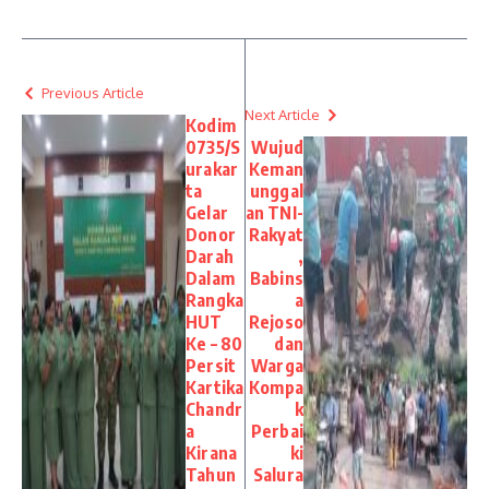
Previous Article
Next Article
Kodim
0735/S
Wujud
urakar
Keman
ta
unggal
Gelar
an TNI-
Donor
Rakyat
Darah
,
Dalam
Babins
Rangka
a
HUT
Rejoso
Ke – 80
dan
Persit
Warga
Kartika
Kompa
Chandr
k
a
Perbai
Kirana
ki
Tahun
Salura