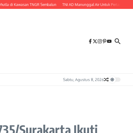
i Kawasan TNGR Sembalun
TNI AD Manunggal Air Untuk Pertanian, Babinsa B
Sabtu, Agustus 8, 2026
735/Surakarta Ikuti