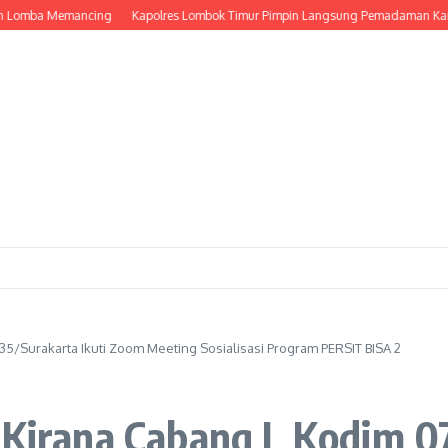
ba Memancing
Kapolres Lombok Timur Pimpin Langsung Pemadaman Karhutla d
35/Surakarta Ikuti Zoom Meeting Sosialisasi Program PERSIT BISA 2
 Kirana Cabang L Kodim 0