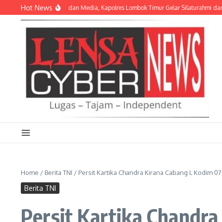
Lewati ke konten
Hot News
t Kemitraan Polri dan Media, Kapolres Lombok Timur Gelar Silaturahmi dan Lom
Home
/
Berita TNI
/
Persit Kartika Chandra Kirana Cabang L Kodim 07
Berita TNI
Persit Kartika Chandra