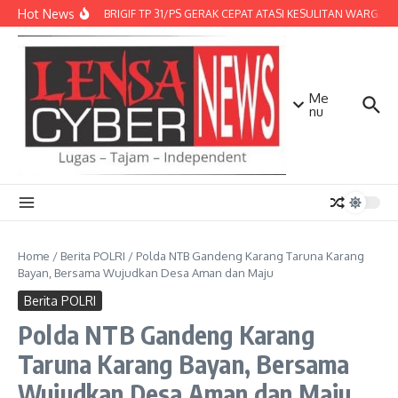
Lewati ke konten
Hot News
DENMA BRIGIF TP 31/PS GERAK CEPAT ATASI KESULITAN WARGA, D
Me
nu
Home
/
Berita POLRI
/
Polda NTB Gandeng Karang Taruna Karang
Bayan, Bersama Wujudkan Desa Aman dan Maju
Berita POLRI
Polda NTB Gandeng Karang
Taruna Karang Bayan, Bersama
Wujudkan Desa Aman dan Maju