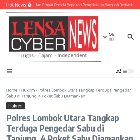
Lewati ke konten
Hot News
TNI AD dan Empat Pemda Sepakati Pengelolaan Sampah Berbasis Tek
Me
nu
Home
/
Hukrim
/
Polres Lombok Utara Tangkap Terduga Pengedar
Sabu di Tanjung, 4 Poket Sabu Diamankan
Hukrim
Polres Lombok Utara Tangkap
Terduga Pengedar Sabu di
Tanjung, 4 Poket Sabu Diamankan