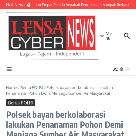
Lewati ke konten
Hot News
TNI AD dan Empat Pemda Sepakati Pengelolaan Sampah Berbasis Tek
Me
nu
Home
/
Berita POLRI
/
Polsek bayan berkolaborasi lakukan
Penanaman Pohon Demi Menjaga Sumber Air Masyarakat
Berita POLRI
Polsek bayan berkolaborasi
lakukan Penanaman Pohon Demi
Menjaga Sumber Air Masyarakat