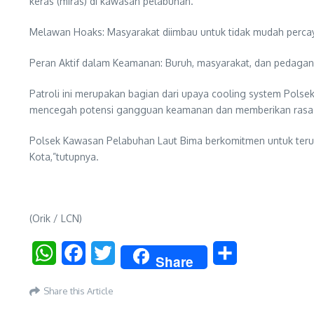
keras (miras) di kawasan pelabuhan.
Melawan Hoaks: Masyarakat diimbau untuk tidak mudah percay
Peran Aktif dalam Keamanan: Buruh, masyarakat, dan pedagan
Patroli ini merupakan bagian dari upaya cooling system Polse
mencegah potensi gangguan keamanan dan memberikan rasa am
Polsek Kawasan Pelabuhan Laut Bima berkomitmen untuk terus
Kota,”tutupnya.
(Orik / LCN)
WhatsApp
Facebook
Twitter
Share
Share
Share this Article