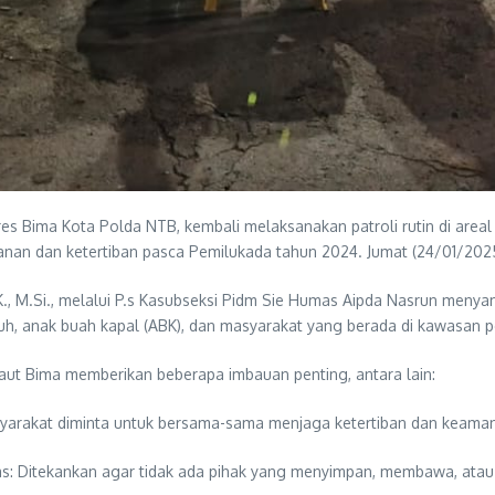
s Bima Kota Polda NTB, kembali melaksanakan patroli rutin di areal
anan dan ketertiban pasca Pemilukada tahun 2024. Jumat (24/01/202
.K., M.Si., melalui P.s Kasubseksi Pidm Sie Humas Aipda Nasrun me
h, anak buah kapal (ABK), dan masyarakat yang berada di kawasan 
aut Bima memberikan beberapa imbauan penting, antara lain:
yarakat diminta untuk bersama-sama menjaga ketertiban dan keaman
 Ditekankan agar tidak ada pihak yang menyimpan, membawa, atau m