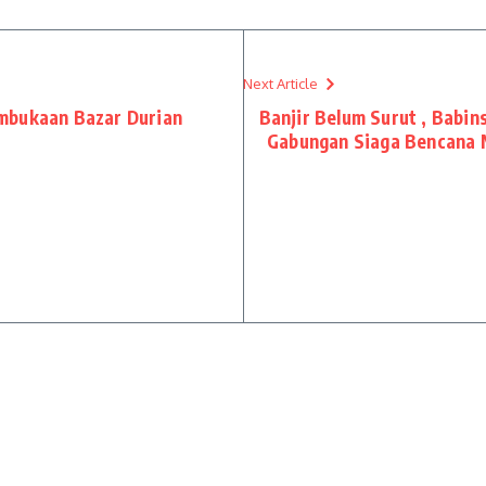
Next Article
mbukaan Bazar Durian
Banjir Belum Surut , Babi
Gabungan Siaga Bencana M