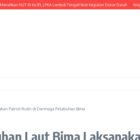
an HUT RI Ke-81, LPKA Lombok Tengah Ikuti Kegiatan Donor Darah
Wujud Keped
kan Patroli Rutin di Dermaga Pelabuhan Bima
han Laut Bima Laksanakan