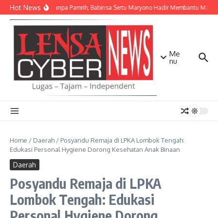
Lewati ke konten
Hot News
Ikhlas Tanpa Pamrih, Babinsa Sertu Maryono Hadir Membantu Masy
Me
nu
Home
/
Daerah
/
Posyandu Remaja di LPKA Lombok Tengah:
Edukasi Personal Hygiene Dorong Kesehatan Anak Binaan
Daerah
Posyandu Remaja di LPKA
Lombok Tengah: Edukasi
Personal Hygiene Dorong