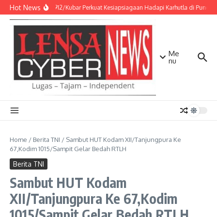
Lewati ke konten
Hot News
Kodim 0912/Kubar Perkuat Kesiapsiagaan Hadapi Karhutla di Punca
Me
nu
Home
/
Berita TNI
/
Sambut HUT Kodam XII/Tanjungpura Ke
67,Kodim 1015/Sampit Gelar Bedah RTLH
Berita TNI
Sambut HUT Kodam
XII/Tanjungpura Ke 67,Kodim
1015/Sampit Gelar Bedah RTLH