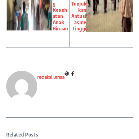
g
Tunjuk
Keseh
kan
atan
Antusi
Anak
asme
Binaan
Tinggi
redaksi lensa
Related Posts