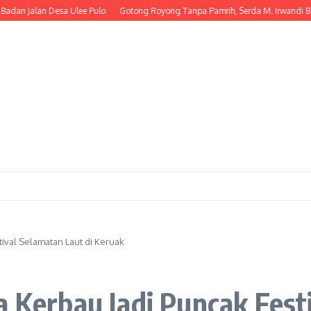
lan Desa Ulee Pulo
Gotong Royong Tanpa Pamrih, Serda M. Irwandi Bantu 
tival Selamatan Laut di Keruak
a Kerbau Jadi Puncak Fest