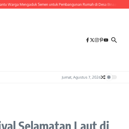
Warga Mengaduk Semen untuk Pembangunan Rumah di Desa Binaan
Bangun Jiw
Jumat, Agustus 7, 2026
ival Selamatan Laut di