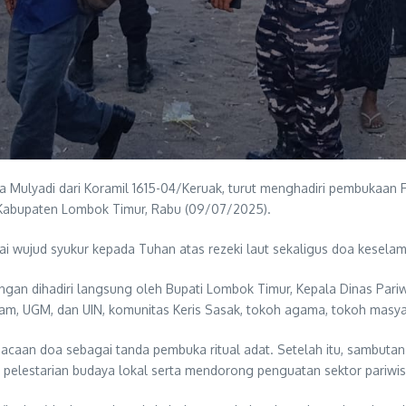
ulyadi dari Koramil 1615-04/Keruak, turut menghadiri pembukaan Fes
 Kabupaten Lombok Timur, Rabu (09/07/2025).
gai wujud syukur kepada Tuhan atas rezeki laut sekaligus doa kesela
an dihadiri langsung oleh Bupati Lombok Timur, Kepala Dinas Pariwis
am, UGM, dan UIN, komunitas Keris Sasak, tokoh agama, tokoh masyar
caan doa sebagai tanda pembuka ritual adat. Setelah itu, sambutan 
elestarian budaya lokal serta mendorong penguatan sektor pariwisat