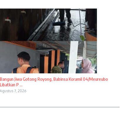
Bangun Jiwa Gotong Royong, Babinsa Koramil 04/Meureubo
Libatkan P ...
Agustus 7, 2026