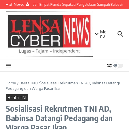
Lewati ke konten
Hot News
TNI AD dan Empat Pemda Sepakati Pengelolaan Sampah Berbasis Tek
Me
nu
Home
/
Berita TNI
/
Sosialisasi Rekrutmen TNI AD, Babinsa Datangi
Pedagang dan Warga Pasar Ikan
Berita TNI
Sosialisasi Rekrutmen TNI AD,
Babinsa Datangi Pedagang dan
Warga Pasar Ikan