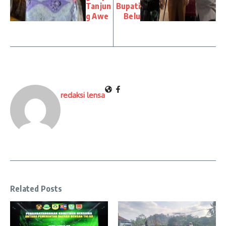
Tanjun
Bupati
g Awe
Belu
redaksi lensa
Related Posts