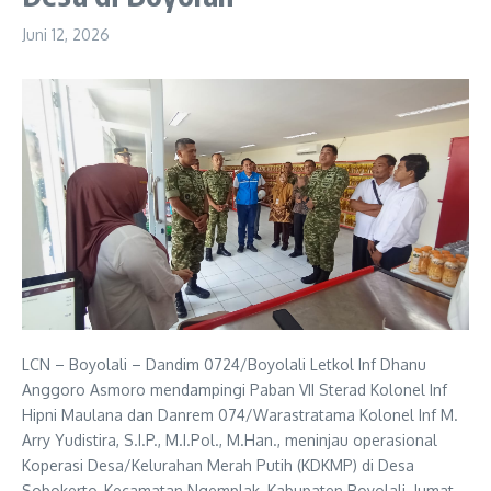
Juni 12, 2026
LCN – Boyolali – Dandim 0724/Boyolali Letkol Inf Dhanu
Anggoro Asmoro mendampingi Paban VII Sterad Kolonel Inf
Hipni Maulana dan Danrem 074/Warastratama Kolonel Inf M.
Arry Yudistira, S.I.P., M.I.Pol., M.Han., meninjau operasional
Koperasi Desa/Kelurahan Merah Putih (KDKMP) di Desa
Sobokerto, Kecamatan Ngemplak, Kabupaten Boyolali, Jumat