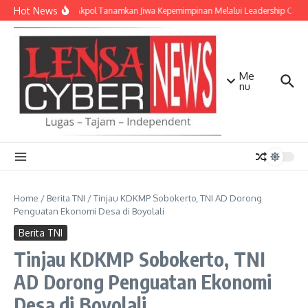
Lewati ke konten
Hot News
Taruna Akpol Tanamkan Jiwa Kepemimpinan Melalui Leadership Camp
Me
nu
Home
/
Berita TNI
/
Tinjau KDKMP Sobokerto, TNI AD Dorong
Penguatan Ekonomi Desa di Boyolali
Berita TNI
Tinjau KDKMP Sobokerto, TNI
AD Dorong Penguatan Ekonomi
Desa di Boyolali