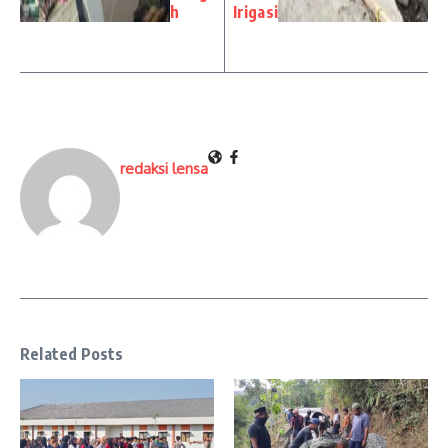
h
Irigasi
redaksi lensa
Related Posts