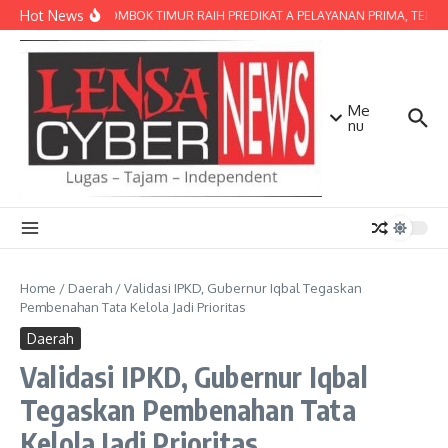
Lewati ke konten
Hot News
POLRES LOMBOK TIMUR RAIH PREDIKAT A PELAYANAN PRIMA, TERBAIK
Me
nu
Home
/
Daerah
/
Validasi IPKD, Gubernur Iqbal Tegaskan
Pembenahan Tata Kelola Jadi Prioritas
Daerah
Validasi IPKD, Gubernur Iqbal
Tegaskan Pembenahan Tata
Kelola Jadi Prioritas