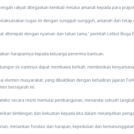
ngah rakyat ditegaskan kembali melalui amanat kepada para prajuri
k melaksanakan tugas ini dengan sungguh-sungguh, amanah dan tetap
pat ditempati dengan nyaman dan tahan lama,” perintah Letkol Boga B
ikan harapannya kepada keluarga penerima bantuan.
bangun ini nantinya dapat membawa berkah, memberikan kenyamanan, 
gai elemen masyarakat, yang dibuktikan dengan kehadiran jajaran Fo
en bersejarah ini.
 Bramiko secara resmi memulai pembangunan, menandai sebuah langk
ikan bimbingan dan kekuatan kepada kita dalam melanjutkan penga
nan, melainkan fondasi dari harapan, kepedulian dan kemanunggalan