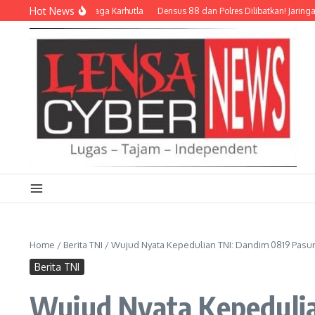
Lewati ke konten
Hot News
i dan Relawan Siaga Karhutla
Densus 88 dan Polres Dilibatkan! Jaringan Siber 
Home
/
Berita TNI
/
Wujud Nyata Kepedulian TNI: Dandim 0819 Pasu
Berita TNI
Wujud Nyata Kepedulia