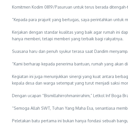
Komitmen Kodim 0819/Pasuruan untuk terus berada ditengah-te
“Kepada para prajurit yang bertugas, saya perintahkan untu
Kerjakan dengan standar kualitas yang baik agar rumah ini da
hanya memberi, tetapi memberi yang terbaik bagi rakyatnya.
Suasana haru dan penuh syukur terasa saat Dandim menyampa
“Kami berharap kepada penerima bantuan, rumah yang akan di
Kegiatan ini juga menunjukkan sinergi yang kuat antara berba
kepala desa dan warga setempat yang turut menjadi saksi mom
Dengan ucapan “Bismillahirrohmanirrahim,” Letkol Inf Boga
“Semoga Allah SWT, Tuhan Yang Maha Esa, senantiasa member
Peletakan batu pertama ini bukan hanya fondasi sebuah bangu