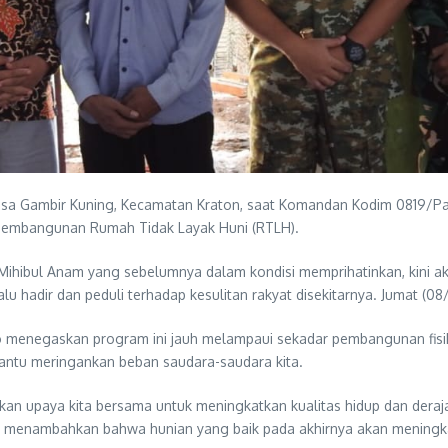
sa Gambir Kuning, Kecamatan Kraton, saat Komandan Kodim 0819/Pasu
pembangunan Rumah Tidak Layak Huni (RTLH).
Mihibul Anam yang sebelumnya dalam kondisi memprihatinkan, kini ak
u hadir dan peduli terhadap kesulitan rakyat disekitarnya. Jumat (0
 menegaskan program ini jauh melampaui sekadar pembangunan fisi
antu meringankan beban saudara-saudara kita.
kan upaya kita bersama untuk meningkatkan kualitas hidup dan dera
u menambahkan bahwa hunian yang baik pada akhirnya akan meningka