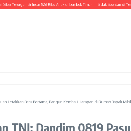
Terorganisir Incar 526 Ribu Anak di Lombok Timur
Sidak Spontan di Tengah Jala
ruan Letakkan Batu Pertama, Bangun Kembali Harapan di Rumah Bapak Mih
n TNI: Dandim 0819 Pasu