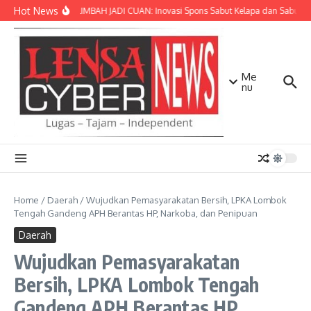
Lewati ke konten
Hot News
SULAP LIMBAH JADI CUAN: Inovasi Spons Sabut Kelapa dan Sabun C
Me
nu
Home
/
Daerah
/
Wujudkan Pemasyarakatan Bersih, LPKA Lombok
Tengah Gandeng APH Berantas HP, Narkoba, dan Penipuan
Daerah
Wujudkan Pemasyarakatan
Bersih, LPKA Lombok Tengah
Gandeng APH Berantas HP,