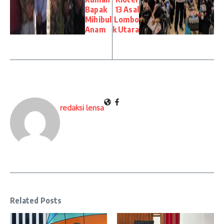
Bapak
13 Asal
Mihibul
Lombo
Anam
k Utara
redaksi lensa
Related Posts