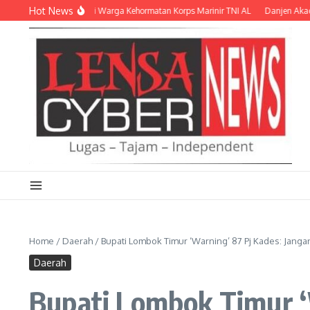
Lewati ke konten
Hot News
ukuhkan sebagai Warga Kehormatan Korps Marinir TNI AL
Danjen Akademi TNI
Home
/
Daerah
/
Bupati Lombok Timur ‘Warning’ 87 Pj Kades: Janga
Daerah
Bupati Lombok Timur ‘