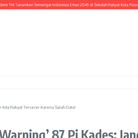
 Tanamkan Semangat Indonesia Emas 2045 di Sekolah Rakyat Kota Pasuruan, Ge
n Ada Rakyat Tercecer Karena Salah Data!
Warning’ 87 Pj Kades: Ja