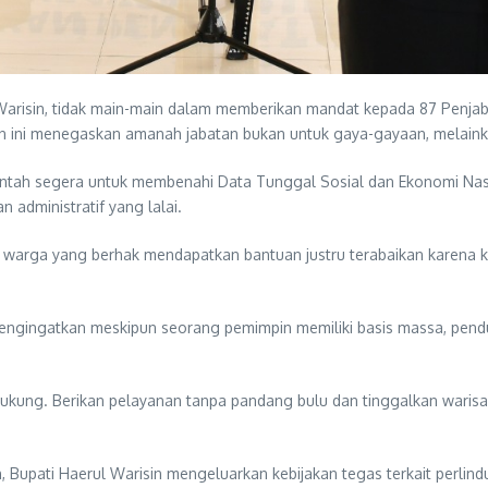
arisin, tidak main-main dalam memberikan mandat kepada 87 Penjabat
pin ini menegaskan amanah jabatan bukan untuk gaya-gayaan, melaink
 perintah segera untuk membenahi Data Tunggal Sosial dan Ekonomi Na
 administratif yang lalai.
arga yang berhak mendapatkan bantuan justru terabaikan karena ke
 mengingatkan meskipun seorang pemimpin memiliki basis massa, pend
ukung. Berikan pelayanan tanpa pandang bulu dan tinggalkan warisan
Bupati Haerul Warisin mengeluarkan kebijakan tegas terkait perlindu