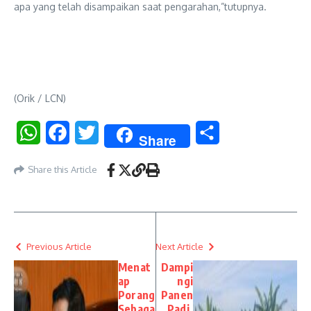
apa yang telah disampaikan saat pengarahan,”tutupnya.
(Orik / LCN)
WhatsApp
Facebook
Twitter
Share
Share
Share this Article
Previous Article
Next Article
Menat
Dampi
ap
ngi
Porang
Panen
Sebaga
Padi,