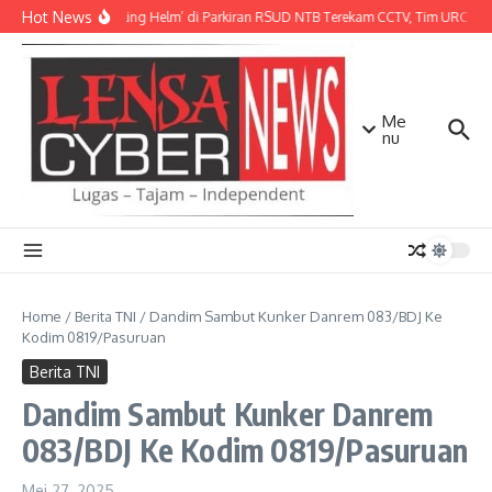
Lewati ke konten
Hot News
Aksi ‘Maling Helm’ di Parkiran RSUD NTB Terekam CCTV, Tim URC Mat
Me
nu
Home
/
Berita TNI
/
Dandim Sambut Kunker Danrem 083/BDJ Ke
Kodim 0819/Pasuruan
Berita TNI
Dandim Sambut Kunker Danrem
083/BDJ Ke Kodim 0819/Pasuruan
Mei 27, 2025