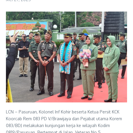
LCN – Pasuruan, Kolonel Inf Kohir beserta Ketua Persit KCK
Koorcab Rem 083 PD V/Brawijaya dan Pejabat utama Korem
083/BDJ melakukan kunjungan kerja ke wilayah Kodim
0819/Pasuruan. Bertempat di Jalan. Veteran No 5,