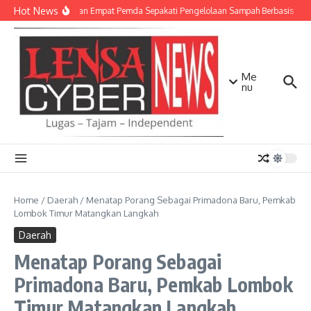
Lewati ke konten
Hot News
TNI AD dan Empat Pemda Sepakati Pengelolaan Sampah Berbasis Tekn
Me
nu
Home
/
Daerah
/
Menatap Porang Sebagai Primadona Baru, Pemkab
Lombok Timur Matangkan Langkah
Daerah
Menatap Porang Sebagai
Primadona Baru, Pemkab Lombok
Timur Matangkan Langkah