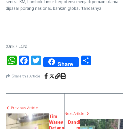
sentra IKM, Lombok Timur berpotensi menjadi pemain utama
dipasar porang nasional, bahkan global,”tandasnya.
(Orik / LCN)
WhatsApp
Facebook
Twitter
Share
Share
Share this Article
Previous Article
Next Article
Tim
Wasev
Dandi
Datang
m