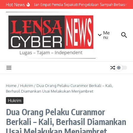
Lewati ke konten
Hot News
TNI AD dan Empat Pemda Sepakati Pengelolaan Sampah Berbasis Tek
Me
nu
Home
/
Hukrim
/
Dua Orang Pelaku Curanmor Berkali – Kali,
Berhasil Diamankan Usai Melakukan Menjambret
Hukrim
Dua Orang Pelaku Curanmor
Berkali – Kali, Berhasil Diamankan
Usai Melakukan Menjambret