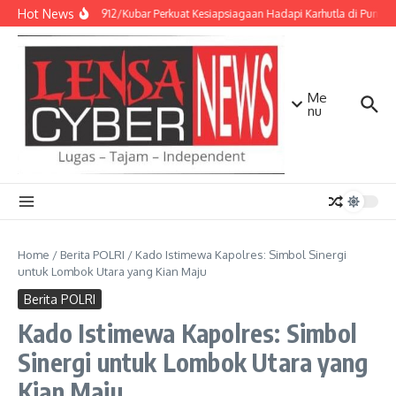
Lewati ke konten
Hot News
Kodim 0912/Kubar Perkuat Kesiapsiagaan Hadapi Karhutla di Punca
Me
nu
Home
/
Berita POLRI
/
Kado Istimewa Kapolres: Simbol Sinergi
untuk Lombok Utara yang Kian Maju
Berita POLRI
Kado Istimewa Kapolres: Simbol
Sinergi untuk Lombok Utara yang
Kian Maju