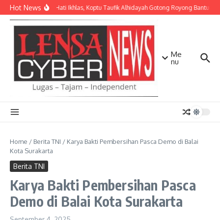
Lewati ke konten
Hot News
Dengan Hati Ikhlas, Koptu Taufik Alhidayah Gotong Royong Bantu W
Me
nu
Home
/
Berita TNI
/
Karya Bakti Pembersihan Pasca Demo di Balai
Kota Surakarta
Berita TNI
Karya Bakti Pembersihan Pasca
Demo di Balai Kota Surakarta
September 4, 2025