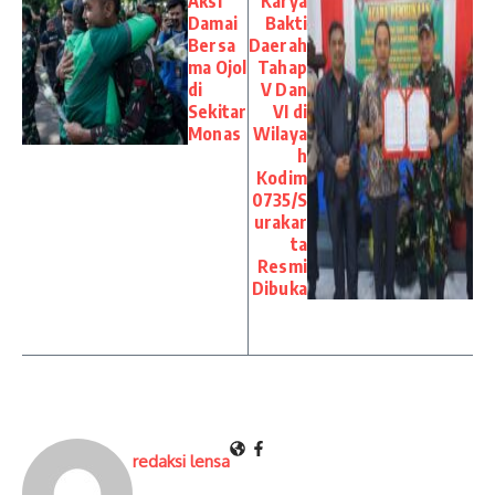
Aksi
Karya
Damai
Bakti
Bersa
Daerah
ma Ojol
Tahap
di
V Dan
Sekitar
VI di
Monas
Wilaya
h
Kodim
0735/S
urakar
ta
Resmi
Dibuka
redaksi lensa