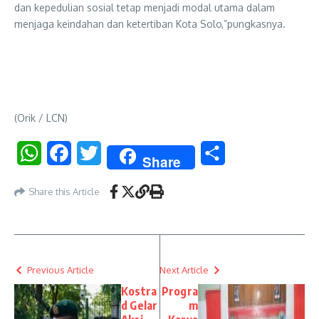
dan kepedulian sosial tetap menjadi modal utama dalam
menjaga keindahan dan ketertiban Kota Solo,”pungkasnya.
(Orik / LCN)
WhatsApp
Facebook
Twitter
Share
Share
Share this Article
Previous Article
Next Article
Kostra
Progra
d Gelar
m