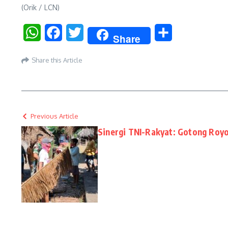
(Orik / LCN)
WhatsApp
Facebook
Twitter
Share
Share
Share this Article
Previous Article
Sinergi TNI-Rakyat: Gotong Roy