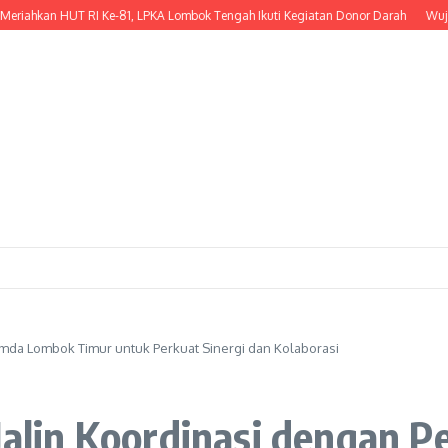
hkan HUT RI Ke-81, LPKA Lombok Tengah Ikuti Kegiatan Donor Darah
Wujud Kep
emda Lombok Timur untuk Perkuat Sinergi dan Kolaborasi
g Jalin Koordinasi dengan