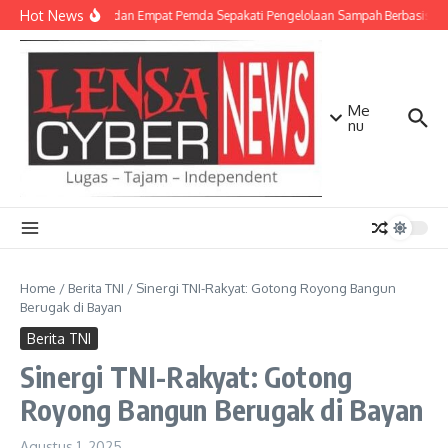
Lewati ke konten
Hot News
TNI AD dan Empat Pemda Sepakati Pengelolaan Sampah Berbasis Tek
Me
nu
Home
/
Berita TNI
/
Sinergi TNI-Rakyat: Gotong Royong Bangun
Berugak di Bayan
Berita TNI
Sinergi TNI-Rakyat: Gotong
Royong Bangun Berugak di Bayan
Agustus 1, 2025