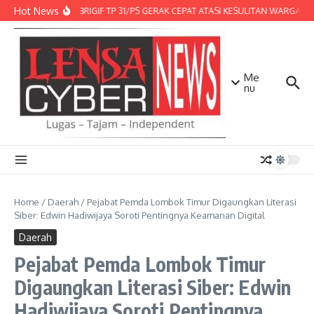
Lewati ke konten
Hot News
DENMA BRIGIF TP 31/PS GERAK CEPAT ATASI KESULITAN WARGA, DI
Me
nu
Home
/
Daerah
/
Pejabat Pemda Lombok Timur Digaungkan Literasi
Siber: Edwin Hadiwijaya Soroti Pentingnya Keamanan Digital
Daerah
Pejabat Pemda Lombok Timur
Digaungkan Literasi Siber: Edwin
Hadiwijaya Soroti Pentingnya