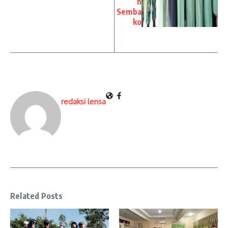
n
Semba
ko
redaksi lensa
Related Posts