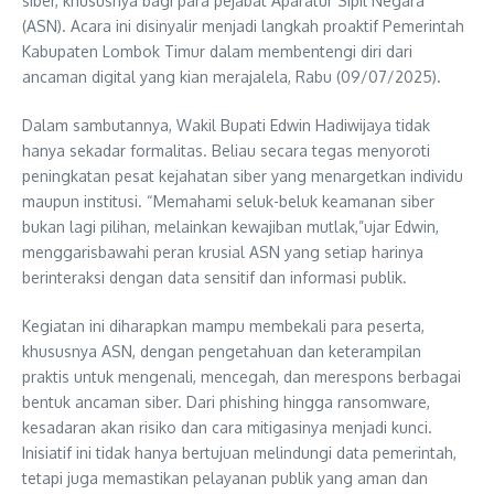
siber, khususnya bagi para pejabat Aparatur Sipil Negara
(ASN). Acara ini disinyalir menjadi langkah proaktif Pemerintah
Kabupaten Lombok Timur dalam membentengi diri dari
ancaman digital yang kian merajalela, Rabu (09/07/2025).
Dalam sambutannya, Wakil Bupati Edwin Hadiwijaya tidak
hanya sekadar formalitas. Beliau secara tegas menyoroti
peningkatan pesat kejahatan siber yang menargetkan individu
maupun institusi. “Memahami seluk-beluk keamanan siber
bukan lagi pilihan, melainkan kewajiban mutlak,”ujar Edwin,
menggarisbawahi peran krusial ASN yang setiap harinya
berinteraksi dengan data sensitif dan informasi publik.
Kegiatan ini diharapkan mampu membekali para peserta,
khususnya ASN, dengan pengetahuan dan keterampilan
praktis untuk mengenali, mencegah, dan merespons berbagai
bentuk ancaman siber. Dari phishing hingga ransomware,
kesadaran akan risiko dan cara mitigasinya menjadi kunci.
Inisiatif ini tidak hanya bertujuan melindungi data pemerintah,
tetapi juga memastikan pelayanan publik yang aman dan