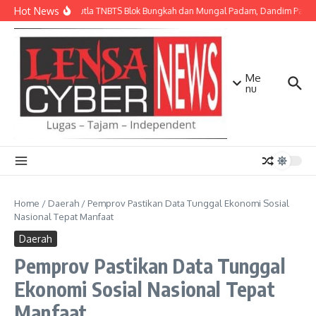
Lewati ke konten
Hot News
Api Karhutla TNBTS Blok Bungkah dan Mungal Padam, Dandim Pasurua
Me
nu
Home
/
Daerah
/
Pemprov Pastikan Data Tunggal Ekonomi Sosial
Nasional Tepat Manfaat
Daerah
Pemprov Pastikan Data Tunggal
Ekonomi Sosial Nasional Tepat
Manfaat