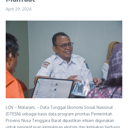
April 29, 2026
LCN – Mataram, – Data Tunggal Ekonomi Sosial Nasional
(DTESN) sebagai basis data program prioritas Pemerintah
Provinsi Nusa Tenggara Barat dipastikan efisien digunakan
untuk pengentasan kemiskinan ekstrim dan kebijakan berbasis