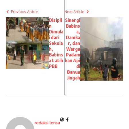
Previous Article
Next Article
Disipli
Sinergi
n
Babins
Dimula
a,
i dari
Damka
Sekola
r, dan
h,
Warga
Babins
Padam
a Latih
kan Api
PBB
di
Banua
Jingah
redaksi lensa